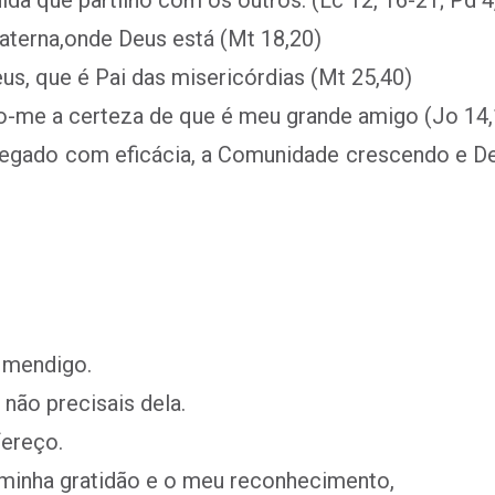
da que partilho com os outros. (Lc 12, 16-21; Pd 4
raterna,onde Deus está (Mt 18,20)
eus, que é Pai das misericórdias (Mt 25,40)
o-me a certeza de que é meu grande amigo (Jo 14,
egado com eficácia, a Comunidade crescendo e De
 mendigo.
não precisais dela.
fereço.
a minha gratidão e o meu reconhecimento,