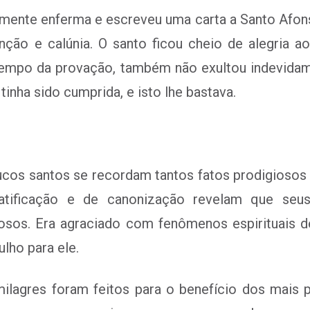
emente enferma e escreveu uma carta a Santo Afo
ção e calúnia. O santo ficou cheio de alegria ao
 tempo da provação, também não exultou indevidam
inha sido cumprida, e isto lhe bastava.
cos santos se recordam tantos fatos prodigioso
atificação e de canonização revelam que seu
sos. Era agraciado com fenômenos espirituais d
ulho para ele.
ilagres foram feitos para o benefício dos mais 