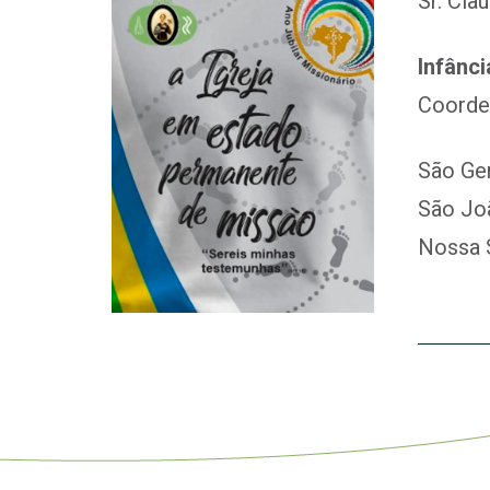
Sr. Cla
Infânci
Coorde
São Ger
São Joã
Nossa S