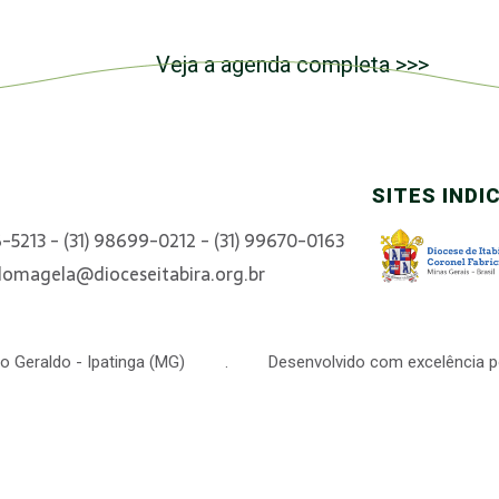
Veja a agenda completa >>>
SITES INDI
6-5213 - (31) 98699-0212 - (31) 99670-0163
domagela@dioceseitabira.org.br
 São Geraldo - Ipatinga (MG) . Desenvolvido com excelência p