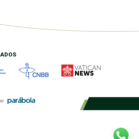
CADOS
or