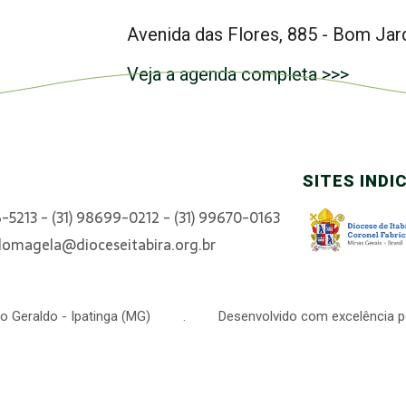
Avenida das Flores, 885 - Bom Jar
Veja a agenda completa >>>
SITES INDI
6-5213 - (31) 98699-0212 - (31) 99670-0163
domagela@dioceseitabira.org.br
 São Geraldo - Ipatinga (MG) . Desenvolvido com excelência p