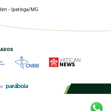
dim - Ipatinga/MG
CADOS
or