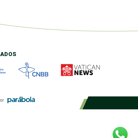
CADOS
or