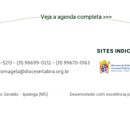
Veja a agenda completa >>>
SITES INDI
6-5213 - (31) 98699-0212 - (31) 99670-0163
domagela@dioceseitabira.org.br
 São Geraldo - Ipatinga (MG) . Desenvolvido com excelência p