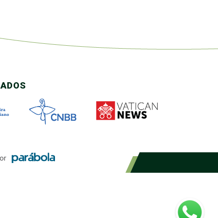
CADOS
or