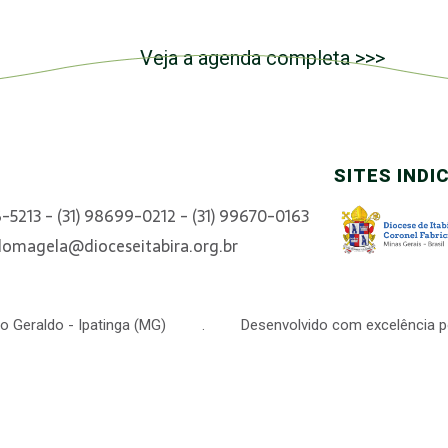
Veja a agenda completa >>>
SITES INDI
6-5213 - (31) 98699-0212 - (31) 99670-0163
domagela@dioceseitabira.org.br
 São Geraldo - Ipatinga (MG) . Desenvolvido com excelência p