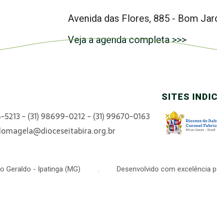
Avenida das Flores, 885 - Bom Jar
Veja a agenda completa >>>
SITES INDI
6-5213 - (31) 98699-0212 - (31) 99670-0163
domagela@dioceseitabira.org.br
 São Geraldo - Ipatinga (MG) . Desenvolvido com excelência p