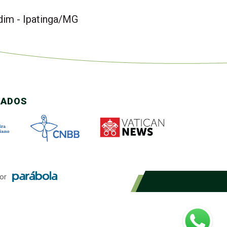
dim - Ipatinga/MG
CADOS
or