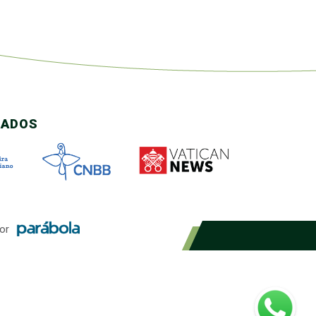
CADOS
or