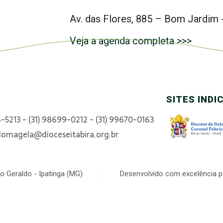
Av. das Flores, 885 – Bom Jardim 
Veja a agenda completa >>>
SITES INDI
6-5213 - (31) 98699-0212 - (31) 99670-0163
domagela@dioceseitabira.org.br
 São Geraldo - Ipatinga (MG) . Desenvolvido com excelência p