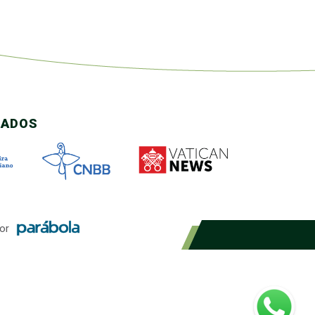
CADOS
or