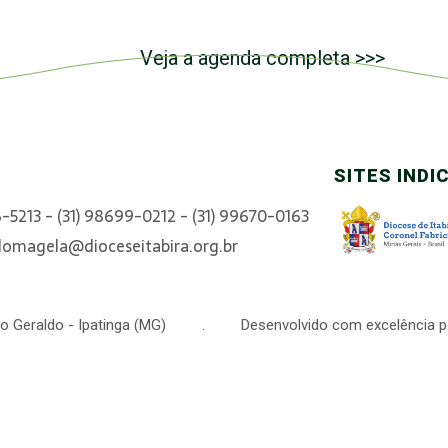
Veja a agenda completa >>>
SITES INDI
6-5213 - (31) 98699-0212 - (31) 99670-0163
domagela@dioceseitabira.org.br
 São Geraldo - Ipatinga (MG) . Desenvolvido com excelência p