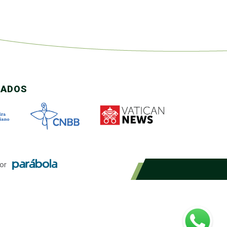
CADOS
or