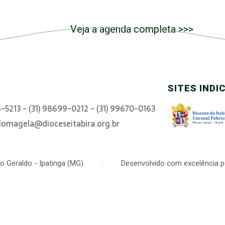
Veja a agenda completa >>>
SITES INDI
6-5213 - (31) 98699-0212 - (31) 99670-0163
domagela@dioceseitabira.org.br
 São Geraldo - Ipatinga (MG) . Desenvolvido com excelência p