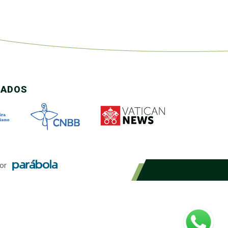
CADOS
or