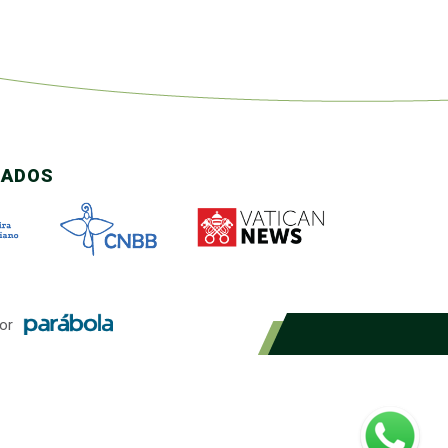
CADOS
or