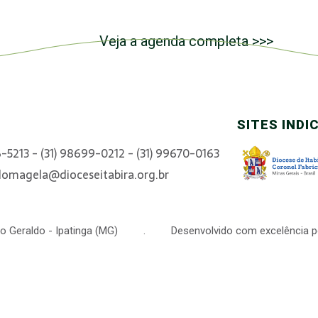
Veja a agenda completa >>>
SITES INDI
6-5213 - (31) 98699-0212 - (31) 99670-0163
domagela@dioceseitabira.org.br
 São Geraldo - Ipatinga (MG) . Desenvolvido com excelência p