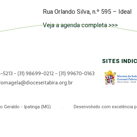
Rua Orlando Silva, n.º 595 – Ideal
Veja a agenda completa >>>
SITES INDI
6-5213 - (31) 98699-0212 - (31) 99670-0163
domagela@dioceseitabira.org.br
 São Geraldo - Ipatinga (MG) . Desenvolvido com excelência p