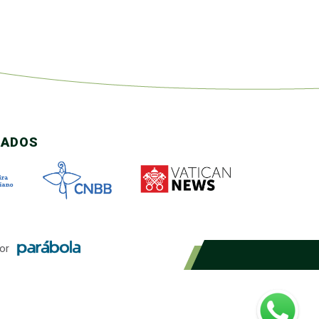
CADOS
or