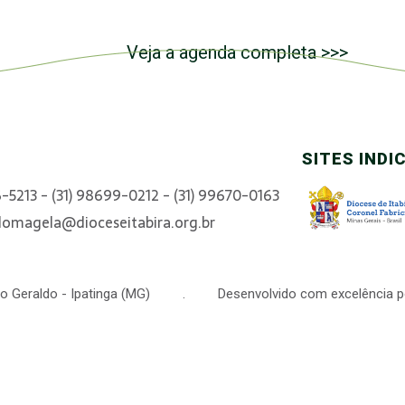
Veja a agenda completa >>>
SITES INDI
6-5213 - (31) 98699-0212 - (31) 99670-0163
domagela@dioceseitabira.org.br
 São Geraldo - Ipatinga (MG) . Desenvolvido com excelência p