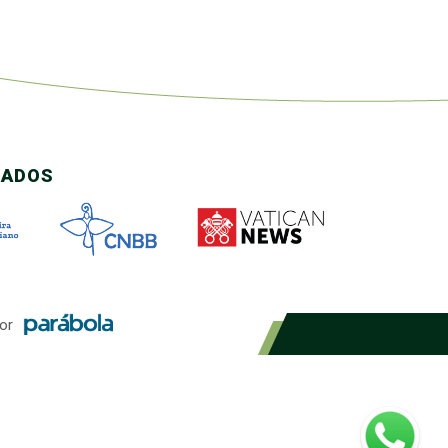
CADOS
or