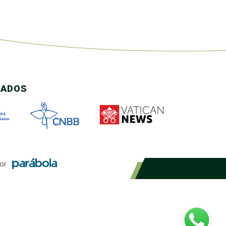
CADOS
or