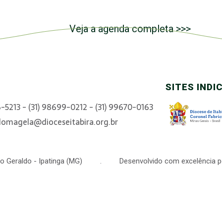
Veja a agenda completa >>>
SITES INDI
6-5213 - (31) 98699-0212 - (31) 99670-0163
domagela@dioceseitabira.org.br
 São Geraldo - Ipatinga (MG) . Desenvolvido com excelência p