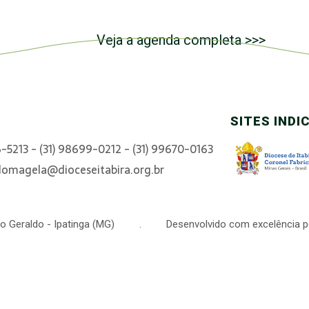
Veja a agenda completa >>>
SITES INDI
6-5213 - (31) 98699-0212 - (31) 99670-0163
domagela@dioceseitabira.org.br
 São Geraldo - Ipatinga (MG) . Desenvolvido com excelência p