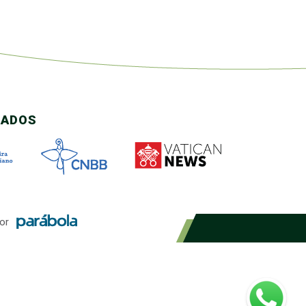
CADOS
or