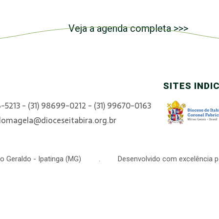
Veja a agenda completa >>>
SITES INDI
6-5213 - (31) 98699-0212 - (31) 99670-0163
domagela@dioceseitabira.org.br
 São Geraldo - Ipatinga (MG) . Desenvolvido com excelência p