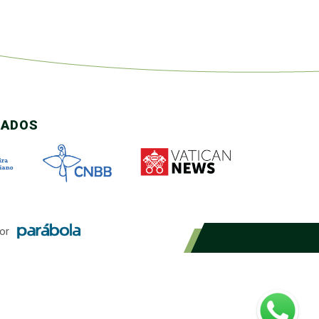
CADOS
or