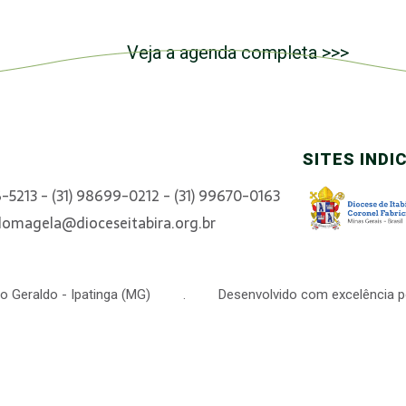
Veja a agenda completa >>>
SITES INDI
6-5213 - (31) 98699-0212 - (31) 99670-0163
domagela@dioceseitabira.org.br
 São Geraldo - Ipatinga (MG) . Desenvolvido com excelência p