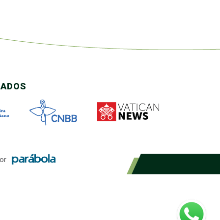
CADOS
or