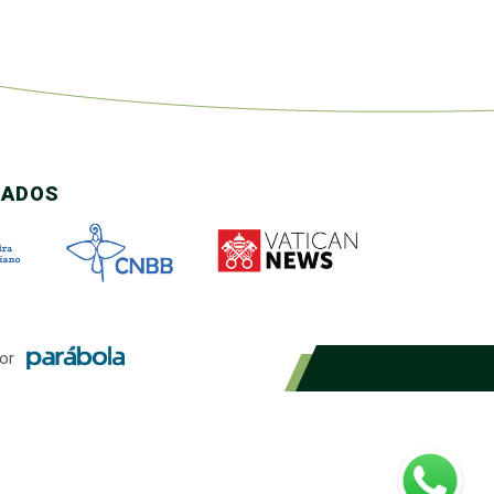
CADOS
or