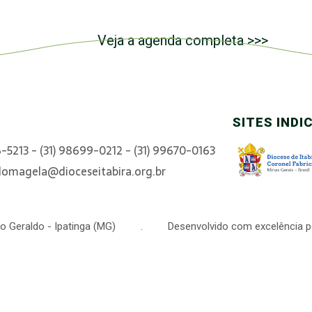
Veja a agenda completa >>>
SITES INDI
6-5213 - (31) 98699-0212 - (31) 99670-0163
domagela@dioceseitabira.org.br
 São Geraldo - Ipatinga (MG) . Desenvolvido com excelência p