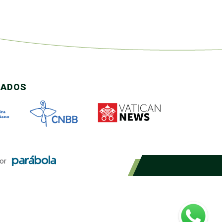
CADOS
or