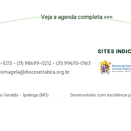
Veja a agenda completa >>>
SITES INDI
6-5213 - (31) 98699-0212 - (31) 99670-0163
domagela@dioceseitabira.org.br
 São Geraldo - Ipatinga (MG) . Desenvolvido com excelência p