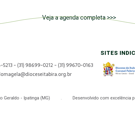
Veja a agenda completa >>>
SITES INDI
6-5213 - (31) 98699-0212 - (31) 99670-0163
domagela@dioceseitabira.org.br
 São Geraldo - Ipatinga (MG) . Desenvolvido com excelência p