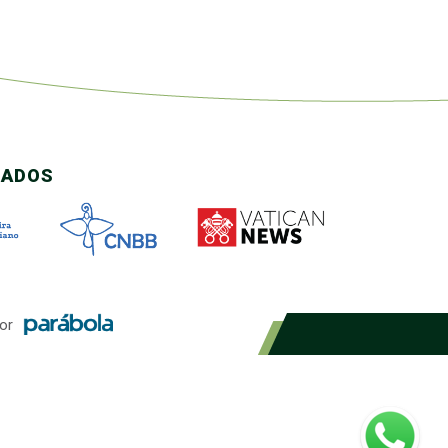
CADOS
or