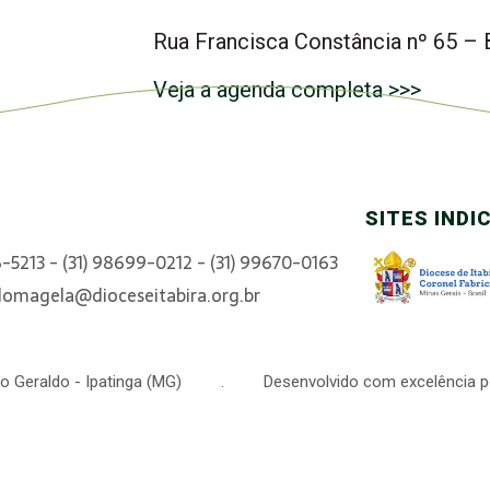
Rua Francisca Constância nº 65 –
Veja a agenda completa >>>
SITES INDI
6-5213 - (31) 98699-0212 - (31) 99670-0163
domagela@dioceseitabira.org.br
 São Geraldo - Ipatinga (MG) . Desenvolvido com excelência p