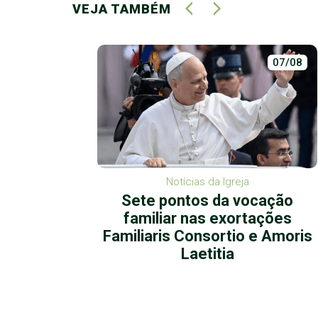
VEJA TAMBÉM
30/03
07/08
Notícias da Igreja
ções do
Sete pontos da vocação
 julho
familiar nas exortações
Familiaris Consortio e Amoris
Laetitia