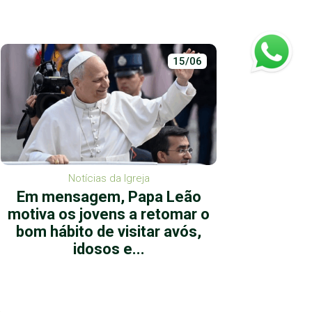
15/06
Notícias da Igreja
Em mensagem, Papa Leão
Devoç
motiva os jovens a retomar o
de Je
bom hábito de visitar avós,
Sen
idosos e...