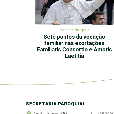
Notícias da Igreja
ta de
Sete pontos da vocação
der a
familiar nas exortações
mente
Familiaris Consortio e Amoris
Laetitia
SECRETARIA PAROQUIAL
Av. das Flores, 885