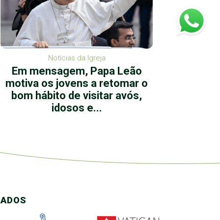
Notícias da Igreja
Em mensagem, Papa Leão
Devoç
motiva os jovens a retomar o
de Je
bom hábito de visitar avós,
Sen
idosos e...
CADOS