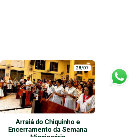
28/07
Arraiá do Chiquinho e
Ação 
Encerramento da Semana