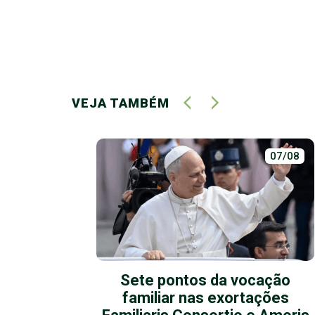
VEJA TAMBÉM
02/07
07/08
 repete
Sete pontos da vocação
familiar nas exortações