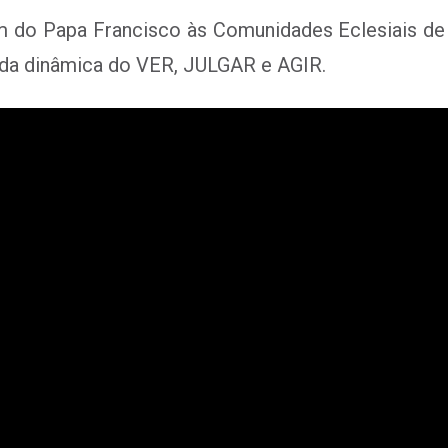
do Papa Francisco às Comunidades Eclesiais de 
o da dinâmica do VER, JULGAR e AGIR.