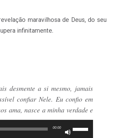
 revelação maravilhosa de Deus, do seu
upera infinitamente.
mais desmente a si mesmo, jamais
sível confiar Nele. Eu confio em
nos ama, nasce a minha verdade e
Use
00:00