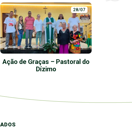
28/07
Ação de Graças – Pastoral do
S
Dízimo
CADOS