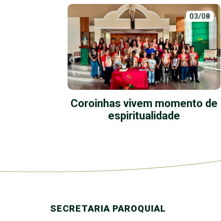
01/07
03/08
a:
Coroinhas vivem momento de
Eu te
espiritualidade
SECRETARIA PAROQUIAL