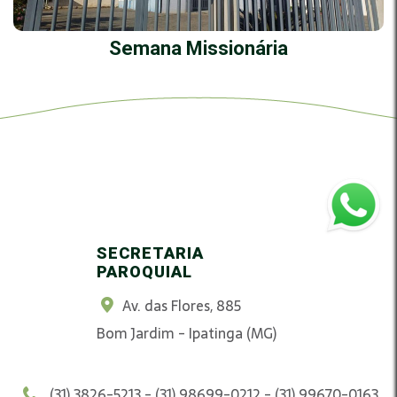
Semana Missionária
SECRETARIA
PAROQUIAL
Av. das Flores, 885
Bom Jardim - Ipatinga (MG)
(31) 3826-5213 - (31) 98699-0212 - (31) 99670-0163