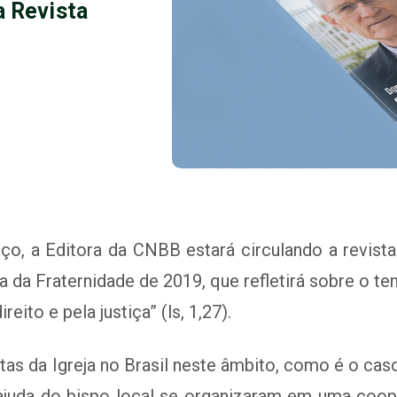
a Revista
ço, a Editora da CNBB estará circulando a revis
da Fraternidade de 2019, que refletirá sobre o tem
reito e pela justiça” (ls, 1,27).
tas da Igreja no Brasil neste âmbito, como é o cas
 ajuda do bispo local se organizaram em uma co