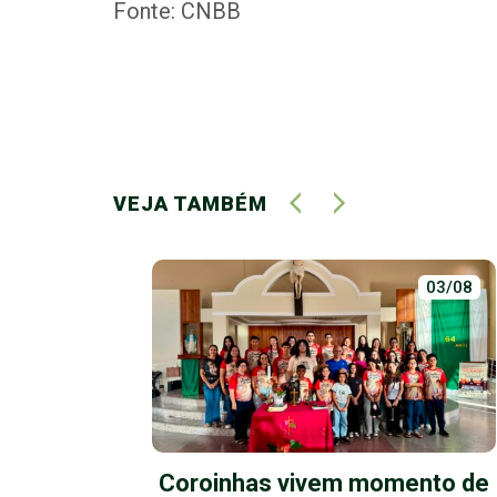
Fonte: CNBB
VEJA TAMBÉM
01/07
03/08
a:
Coroinhas vivem momento de