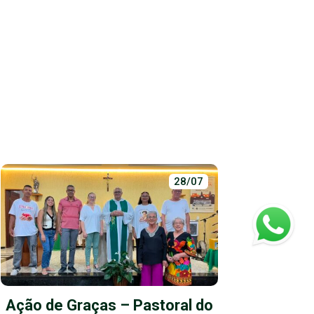
28/07
Ação de Graças – Pastoral do
S