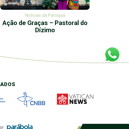
Notícias da Paróquia
Ação de Graças – Pastoral do
S
Dízimo
CADOS
or