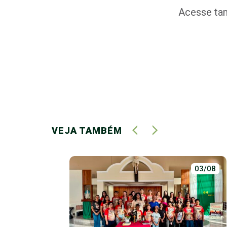
Acesse tam
VEJA TAMBÉM
01/07
03/08