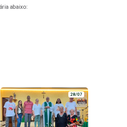
ria abaixo:
28/07