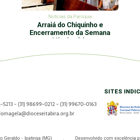
Notícias da Paróquia
Arraiá do Chiquinho e
Encerramento da Semana
Missionária
SITES INDI
6-5213 - (31) 98699-0212 - (31) 99670-0163
domagela@dioceseitabira.org.br
 São Geraldo - Ipatinga (MG) . Desenvolvido com excelência p