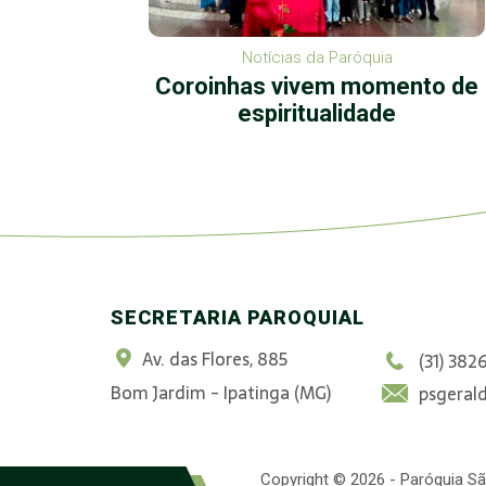
Notícias da Paróquia
a:
Coroinhas vivem momento de
Eu te
espiritualidade
SECRETARIA PAROQUIAL
Av. das Flores, 885
(31) 382
Bom Jardim - Ipatinga (MG)
psgeral
Copyright © 2026 - Paróquia