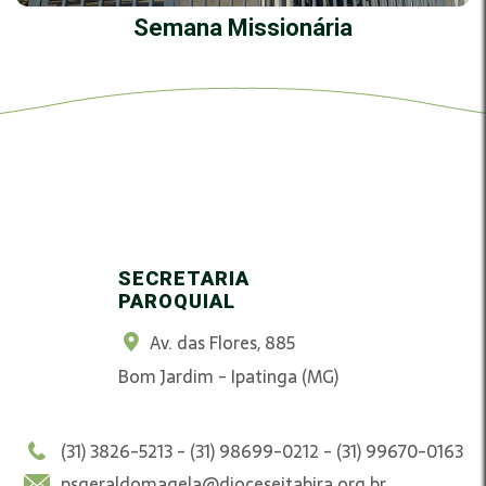
Semana Missionária
SECRETARIA
PAROQUIAL
Av. das Flores, 885
Bom Jardim - Ipatinga (MG)
(31) 3826-5213 - (31) 98699-0212 - (31) 99670-0163
psgeraldomagela@dioceseitabira.org.br