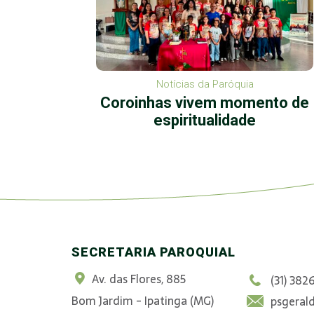
Notícias da Paróquia
a:
Coroinhas vivem momento de
Eu te
espiritualidade
SECRETARIA PAROQUIAL
Av. das Flores, 885
(31) 382
Bom Jardim - Ipatinga (MG)
psgeral