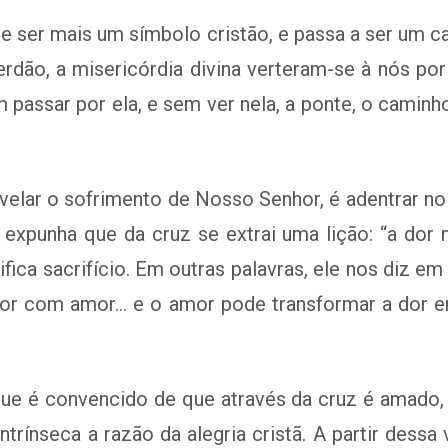
a de ser mais um símbolo cristão, e passa a ser um c
rdão, a misericórdia divina verteram-se à nós po
m passar por ela, e sem ver nela, a ponte, o camin
 velar o sofrimento de Nosso Senhor, é adentrar n
expunha que da cruz se extrai uma lição: “a dor
nifica sacrifício. Em outras palavras, ele nos diz e
dor com amor… e o amor pode transformar a dor em
ue é convencido de que através da cruz é amado, 
 intrínseca a razão da alegria cristã. A partir de