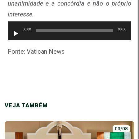
unanimidade e a concórdia e não o próprio
interesse.
Tocador
00:00
00:00
de
áudio
Fonte: Vatican News
VEJA TAMBÉM
03/08