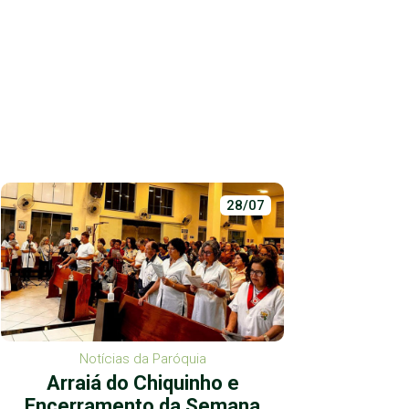
28/07
Notícias da Paróquia
Arraiá do Chiquinho e
Ação 
Encerramento da Semana