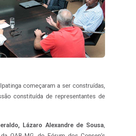
Ipatinga começaram a ser construídas,
ssão constituída de representantes de
eraldo, Lázaro Alexandre de Sousa
,
s da OAB-MG, do Fórum dos Consep’s