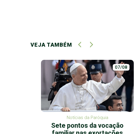
VEJA TAMBÉM
02/07
07/08
Notícias da Paróquia
 repete
Sete pontos da vocação
familiar nas exortações