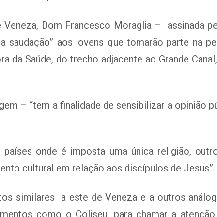
 Veneza, Dom Francesco Moraglia – assinada pelo
osa saudação” aos jovens que tomarão parte na p
ra da Saúde, do trecho adjacente ao Grande Canal,
m – “tem a finalidade de sensibilizar a opinião pú
 países onde é imposta uma única religião, out
nto cultural em relação aos discípulos de Jesus”.
tos similares a este de Veneza e a outros análo
umentos como o Coliseu, para chamar a atenção 