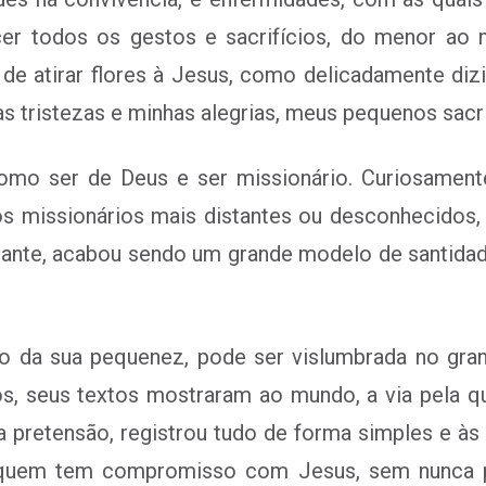
cer todos os gestos e sacrifícios, do menor ao m
de atirar flores à Jesus, como delicadamente dizi
s tristezas e minhas alegrias, meus pequenos sacrif
omo ser de Deus e ser missionário. Curiosament
s missionários mais distantes ou desconhecidos,
vante, acabou sendo um grande modelo de santida
to da sua pequenez, pode ser vislumbrada no gra
ós, seus textos mostraram ao mundo, a via pela qu
r a pretensão, registrou tudo de forma simples 
de quem tem compromisso com Jesus, sem nunca p