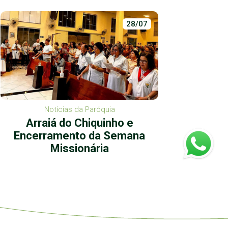
28/07
Notícias da Paróquia
Arraiá do Chiquinho e
Ação 
Encerramento da Semana
Missionária