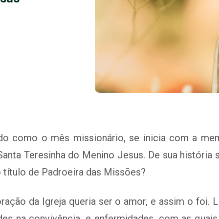
do como o mês missionário, se inicia com a mem
anta Teresinha do Menino Jesus. De sua história 
 título de Padroeira das Missões?
coração da Igreja queria ser o amor, e assim o fo
ldades na convivência, e enfermidades, com as quai