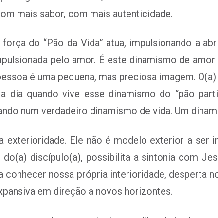
 com mais sabor, com mais autenticidade.
força do “Pão da Vida” atua, impulsionando a abrir
, impulsionada pelo amor. É este dinamismo de am
pessoa é uma pequena, mas preciosa imagem. O(a) s
 dia quando vive esse dinamismo do “pão partilh
ntrando num verdadeiro dinamismo de vida. Um dina
a exterioridade. Ele não é modelo exterior a ser im
o(a) discípulo(a), possibilita a sintonia com Jes
 conhecer nossa própria interioridade, desperta no
xpansiva em direção a novos horizontes.