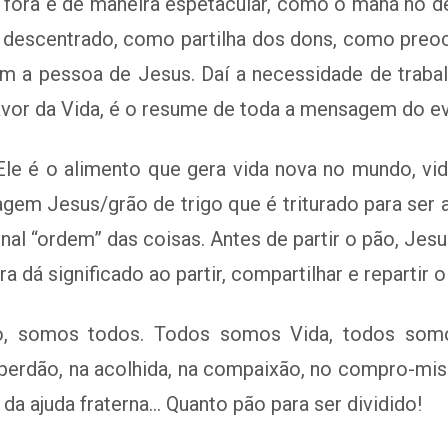
fora e de maneira espetacular, como o maná no de
descentrado, como partilha dos dons, como preocu
om a pessoa de Jesus. Daí a necessidade de traba
 favor da Vida, é o resume de toda a mensagem do 
Ele é o alimento que gera vida nova no mundo, v
em Jesus/grão de trigo que é triturado para ser a
nal “ordem” das coisas. Antes de partir o pão, Jes
ra dá significado ao partir, compartilhar e repartir o
ndo, somos todos. Todos somos Vida, todos som
perdão, na acolhida, na compaixão, no compro-mi
ão da ajuda fraterna… Quanto pão para ser dividido!