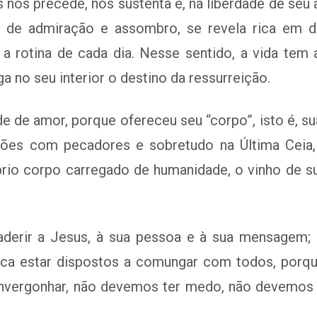
nos precede, nos sustenta e, na liberdade de seu a
a de admiração e assombro, se revela rica em d
 rotina de cada dia. Nesse sentido, a vida tem
ga no seu interior o destino da ressurreição.
e de amor, porque ofereceu seu “corpo”, isto é, su
ições com pecadores e sobretudo na Última Ceia,
io corpo carregado de humanidade, o vinho de sua
derir a Jesus, à sua pessoa e à sua mensagem; n
lica estar dispostos a comungar com todos, porq
nvergonhar, não devemos ter medo, não devemos s