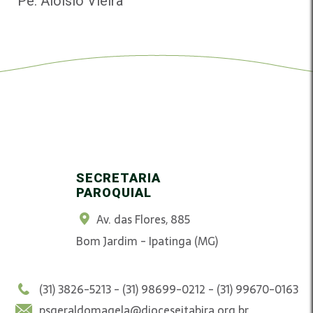
Pe. Aloísio Vieira
SECRETARIA
PAROQUIAL
Av. das Flores, 885
Bom Jardim - Ipatinga (MG)
(31) 3826-5213 - (31) 98699-0212 - (31) 99670-0163
psgeraldomagela@dioceseitabira.org.br