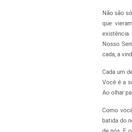
Não são só 
que vieram
existência
Nosso Senh
cada, a vin
Cada um de 
Você é a s
Ao olhar pa
Como você 
batida do 
de nós. E 