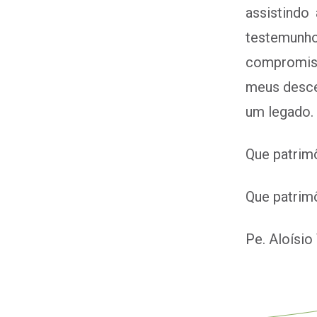
assistindo
testemunh
compromiss
meus desce
um legado.
Que patrim
Que patrim
Pe. Aloísio 