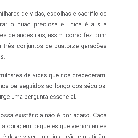
hares de vidas, escolhas e sacrifícios
rar o quão preciosa e única é a sua
ões de ancestrais, assim como fez com
 três conjuntos de quatorze gerações
s.
e milhares de vidas que nos precederam.
hos perseguidos ao longo dos séculos.
urge uma pergunta essencial.
ssa existência não é por acaso. Cada
 e a coragem daqueles que vieram antes
ê deve viver com intenção e gratidão,