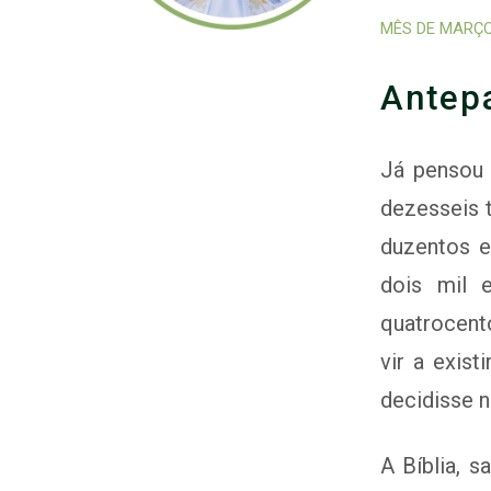
MÊS DE MARÇO
Antep
Já pensou 
dezesseis t
duzentos e
dois mil 
quatrocent
vir a exis
decidisse nã
A Bíblia, 