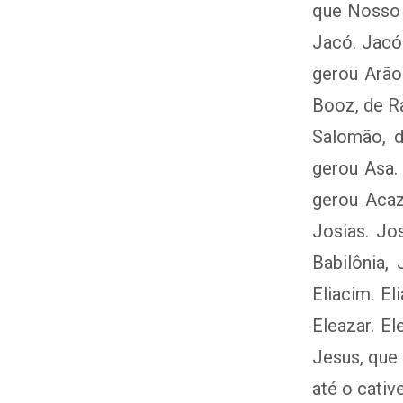
que Nosso S
Jacó. Jacó
gerou Arão
Booz, de Ra
Salomão, d
gerou Asa.
gerou Acaz
Josias. Jo
Babilônia,
Eliacim. E
Eleazar. E
Jesus, que 
até o cativ