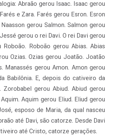
alogia: Abraão gerou Isaac. Isaac gerou
Farés e Zara. Farés gerou Esron. Esron
. Naasson gerou Salmon. Salmon gerou
essé gerou o rei Davi. O rei Davi gerou
ou Roboão. Roboão gerou Abias. Abias
rou Ozias. Ozias gerou Joatão. Joatão
és. Manassés gerou Amon. Amon gerou
a Babilônia. E, depois do cativeiro da
el. Zorobabel gerou Abiud. Abiud gerou
 Aquim. Aquim gerou Eliud. Eliud gerou
José, esposo de Maria, da qual nasceu
raão até Davi, são catorze. Desde Davi
ti­veiro até Cristo, catorze gerações.