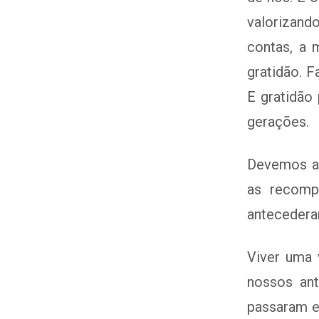
valorizando
contas, a 
gratidão. F
E gratidão
gerações.
Devemos ab
as recomp
antecedera
Viver uma 
nossos ant
passaram e