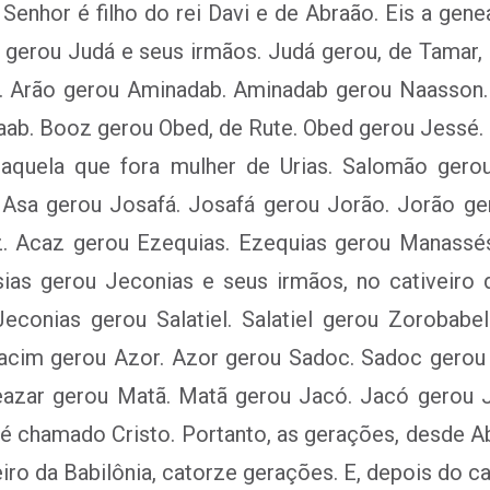
enhor é filho do rei Davi e de Abraão. Eis a gene
 gerou Judá e seus irmãos. Judá gerou, de Tamar, 
. Arão gerou Aminadab. Aminadab gerou Naasson
ab. Booz gerou Obed, de Rute. Obed gerou Jessé. J
a­quela que fora mulher de Urias. Salomão ger
 Asa gerou Josafá. Josafá gerou Jorão. Jorão ge
. Acaz gerou Ezequias. Ezequias gerou Manass
sias gerou Jeconias e seus irmãos, no cativeiro d
 Jeconias gerou Salatiel. Salatiel gerou Zoro­bab
liacim gerou Azor. Azor gerou Sadoc. Sadoc gerou
leazar gerou Matã. Matã gerou Jacó. Jacó gerou 
é chamado Cristo. Portanto, as gerações, desde Ab
eiro da Babilônia, catorze gerações. E, depois do ca