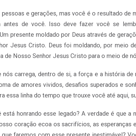
pessoas e gerações, mas você é o resultado de mil
 antes de você. Isso deve fazer você se lemb
. Um presente moldado por Deus através de geraç
or Jesus Cristo. Deus foi moldando, por meio de
da de Nosso Senhor Jesus Cristo para o meio de nó
nós carrega, dentro de si, a força e a história d
oma de amores vividos, desafios superados e son
ra essa linha do tempo que trouxe você até aqui, s
está honrando esse legado? A verdade é que a no
nosso coração ecoa os sacrifícios, as esperanças
o que faremos com esse presente inestimável? Voc