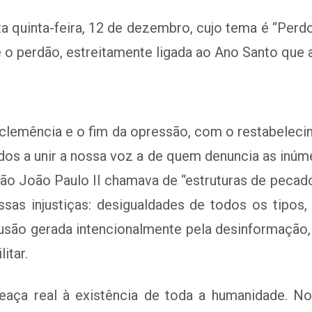
a quinta-feira, 12 de dezembro, cujo tema é “Per
, é o perdão, estreitamente ligada ao Ano Santo que 
 clemência e o fim da opressão, com o restabelecime
 a unir a nossa voz a de quem denuncia as inúmer
ão João Paulo II chamava de “estruturas de peca
ssas injustiças: desigualdades de todos os tipo
usão gerada intencionalmente pela desinformação, r
itar.
aça real à existência de toda a humanidade. No 