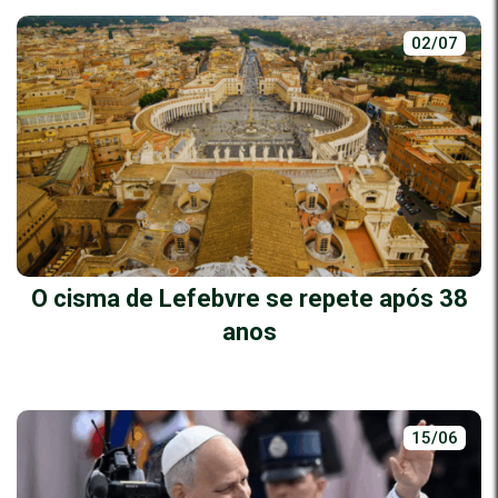
02/07
O cisma de Lefebvre se repete após 38
anos
15/06