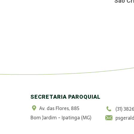
São Cri
SECRETARIA PAROQUIAL
Av. das Flores, 885
(31) 382
Bom Jardim - Ipatinga (MG)
psgeral