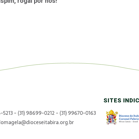
spim, rogai por nós!
SITES INDI
6-5213 - (31) 98699-0212 - (31) 99670-0163
domagela@dioceseitabira.org.br