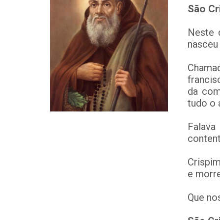
São Cr
Neste 
nasceu 
Chamado
francis
da com
tudo o 
Falava
conten
Crispim
e morr
Que nos