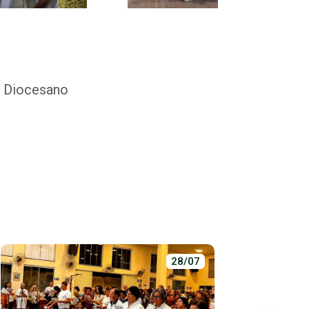
e Diocesano
28/07