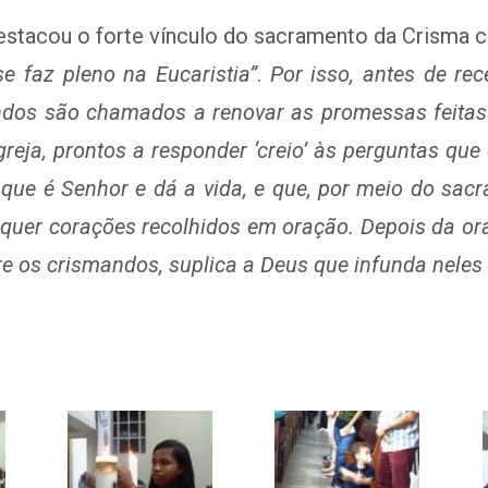
stacou o forte vínculo do sacramento da Crisma co
se faz pleno na Eucaristia”
.
Por isso, antes de rec
ndos são chamados a renovar as promessas feitas 
eja, prontos a responder ‘creio’ às perguntas que 
o, que é Senhor e dá a vida, e que, por meio do sa
requer corações recolhidos em oração. Depois da o
 os crismandos, suplica a Deus que infunda neles o