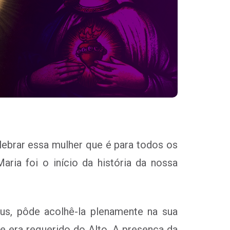
ebrar essa mulher que é para todos os
ria foi o início da história da nossa
eus, pôde acolhê-la plenamente na sua
he era requerido do Alto. A presença da