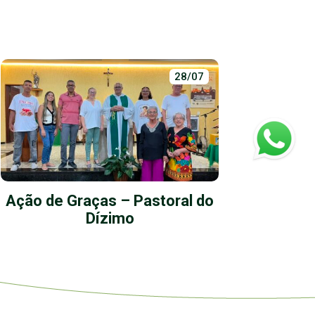
28/07
Ação de Graças – Pastoral do
S
Dízimo