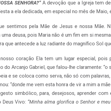
NOSSA SENHORA?”
A devoção que a Igreja tem d
sta a ela dedicada, em especial no mês de Maio, é
 que sentimos pela Mãe de Jesus e nossa Mãe. N
uma deusa, pois Maria não é um fim em si mesma. 
ra que antecede a luz radiante do magnífico Sol que
sso coração Ela tem um lugar especial, pois pel
 do Arcanjo Gabriel, que falou-lhe claramente: “o 
tubeia e se coloca como serva, não só com palavras
lamou: “donde me vem esta honra de vir a mim a mã
sto simbólico, para, desejosos, aprender com el
o Deus Vivo:
“Minha alma glorifica o Senhor e meu