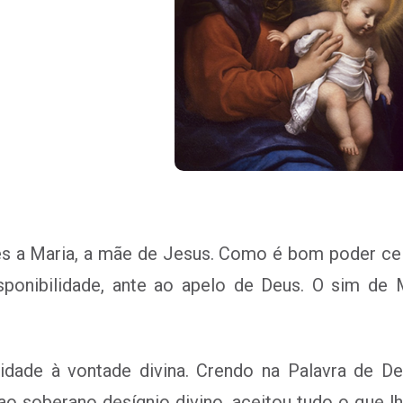
 a Maria, a mãe de Jesus. Como é bom poder cel
ponibilidade, ante ao apelo de Deus. O sim de Ma
lidade à vontade divina. Crendo na Palavra de D
ao soberano desígnio divino, aceitou tudo o que l