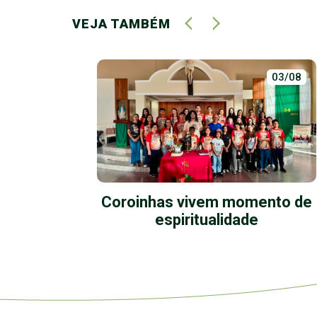
VEJA TAMBÉM
01/07
03/08
a:
Coroinhas vivem momento de
Eu te
espiritualidade