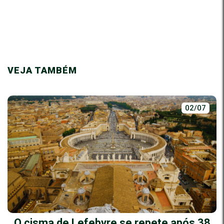
VEJA TAMBÉM
02/07
O cisma de Lefebvre se repete após 38