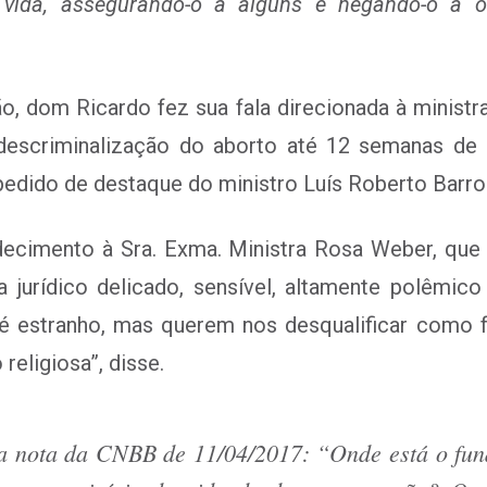
à vida, assegurando-o a alguns e negando-o a o
o, dom Ricardo fez sua fala direcionada à minis
 descriminalização do aborto até 12 semanas de 
 pedido de destaque do ministro Luís Roberto Barro
ecimento à Sra. Exma. Ministra Rosa Weber, que 
a jurídico delicado, sensível, altamente polêmi
so é estranho, mas querem nos desqualificar como f
eligiosa”, disse.
na nota da CNBB de 11/04/2017:
“Onde está o fun