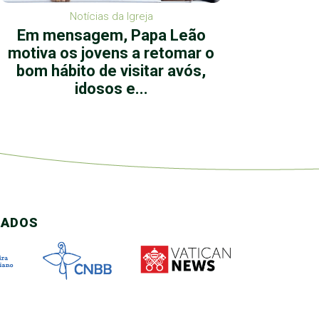
Notícias da Igreja
Em mensagem, Papa Leão
Devoç
motiva os jovens a retomar o
de Je
bom hábito de visitar avós,
Sen
idosos e...
CADOS