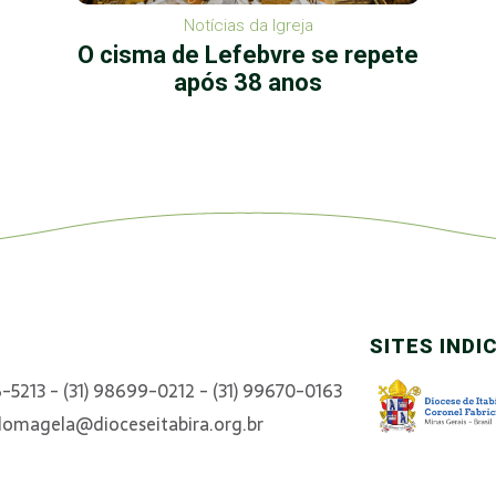
Notícias da Igreja
O cisma de Lefebvre se repete
após 38 anos
SITES INDI
6-5213 - (31) 98699-0212 - (31) 99670-0163
domagela@dioceseitabira.org.br