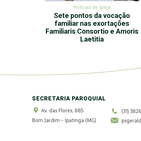
Notícias da Igreja
ta de
Sete pontos da vocação
der a
familiar nas exortações
mente
Familiaris Consortio e Amoris
Laetitia
SECRETARIA PAROQUIAL
Av. das Flores, 885
(31) 382
Bom Jardim - Ipatinga (MG)
psgeral